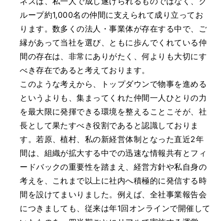
ネスは、私一人で成し遂げられるものではなく、グ
ループ約1,000名の仲間に支えられて成り立ってお
ります。数多くの法人・事業体が存在する中で、ご
縁があって当社を選び、ともに歩んでくれている仲
間の存在は、非常にありがたく、何よりも大切にす
べき存在であると考えております。
このような考えから、トップダウンで物事を進める
というよりも、集まってくれた仲間一人ひとりの力
を最大限に発揮できる環境を整えることこそが、社
長として果たすべき役割であると認識しておりま
す。若原、植村、私の新経営体制となった直近2年
間は、組織が拡大する中での迅速な情報共有とフィ
ードバックの重要性を踏まえ、経営方針や私自身の
考えを、これまで以上に社内へ積極的に発信する時
間を設けてまいりました。例えば、全社事業報告会
につきましても、従来は年1回オンラインで開催して