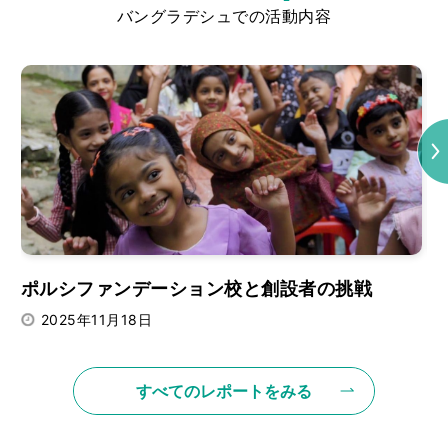
バングラデシュでの活動内容
Next
創
ポルシファンデーション校と創設者の挑戦
2025年11月18日
すべてのレポートをみる