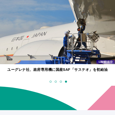
ユーグレナ社、政府専用機に国産SAF「サステオ」を初給油
1
2
3
4