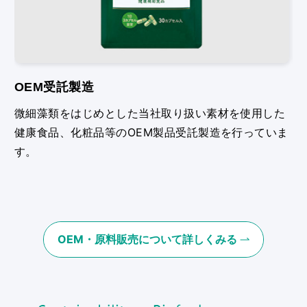
OEM受託製造
原
微細藻類をはじめとした当社取り扱い素材を使用した
当
健康食品、化粧品等のOEM製品受託製造を行っていま
コ
す。
（
OEM・原料販売について詳しくみる