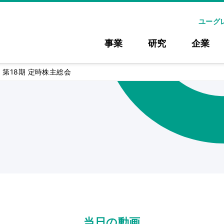
ユーグ
事業
研究
企業
月 第18期 定時株主総会
当日の動画