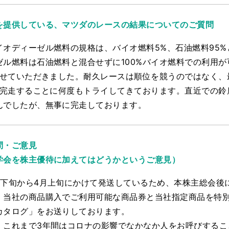
を提供している、マツダのレースの結果についてのご質問
イオディーゼル燃料の規格は、バイオ燃料5%、石油燃料95
ゼル燃料は石油燃料と混合せずに100%バイオ燃料での利用
加させていただきました。耐久レースは順位を競うのではなく
料で完走することに何度もトライしてきております。直近での
んでしたが、無事に完走しております。
問・ご意見
学会を株主優待に加えてはどうかというご意見）
月下旬から4月上旬にかけて発送しているため、本株主総会後
、当社の商品購入でご利用可能な商品券と当社指定商品を特
カタログ」をお送りしております。
、これまで3年間はコロナの影響でなかなか人をお呼びするこ