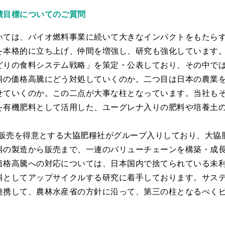
績目標についてのご質問
いては、バイオ燃料事業に続いて大きなインパクトをもたら
を本格的に立ち上げ、仲間を増強し、研究も強化しています
どりの食料システム戦略」を策定・公表しており、その中で
料の価格高騰にどう対処していくのか。二つ目は日本の農業
せていくのか。この二点が大事な柱となっています。当社も
を有機肥料として活用した、ユーグレナ入りの肥料や培養土
料の販売を得意とする大協肥糧社がグループ入りしており、大協
料の製造から販売まで、一連のバリューチェーンを構築・成
価格高騰への対応については、日本国内で捨てられている未
料としてアップサイクルする研究に着手しております。サス
連携して、農林水産省の方針に沿って、第三の柱となるべく