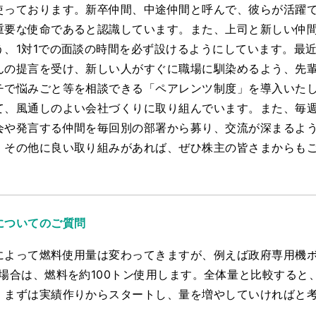
使っております。新卒仲間、中途仲間と呼んで、彼らが活躍
重要な使命であると認識しています。また、上司と新しい仲
、1対1での面談の時間を必ず設けるようにしています。最近
んの提言を受け、新しい人がすぐに職場に馴染めるよう、先
チで悩みごと等を相談できる「ペアレンツ制度」を導入いた
て、風通しのよい会社づくりに取り組んでいます。また、毎
会や発言する仲間を毎回別の部署から募り、交流が深まるよ
、その他に良い取り組みがあれば、ぜひ株主の皆さまからも
についてのご質問
よって燃料使用量は変わってきますが、例えば政府専用機ボーイ
場合は、燃料を約100トン使用します。全体量と比較すると
、まずは実績作りからスタートし、量を増やしていければと