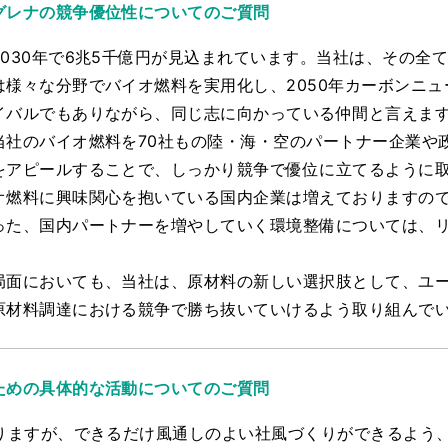
グレナの競争優位性についてのご質問
030年で6兆5千億円が見込まれています。当社は、その全
は様々な分野でバイオ燃料を実用化し、2050年カーボンニ
イバルでもありながら、同じ志に向かっている仲間と言えま
当社のバイオ燃料を70社もの陸・海・空のパートナー企業や
をアピールすることで、しっかり競争で優位に立てるように
オ燃料に興味関心を抱いている国内企業は増えておりますの
った、国内パートナーを増やしていく環境整備については、
。
局面においても、当社は、原材料の新しい選択肢として、ユ
原材料調達における競争で勝ち抜いていけるよう取り組んで
ための具体的な活動についてのご質問
おりますが、できるだけ風通しのよい社風づくりができるよう