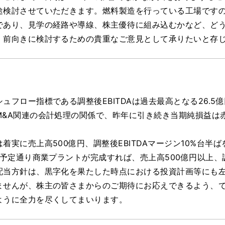
途検討させていただきます。燃料製造を行っている工場です
であり、見学の経路や導線、株主優待に組み込むかなど、ど
、前向きに検討するための貴重なご意見として承りたいと存
ュフロー指標である調整後EBITDAは過去最高となる26.5
M&A関連の会計処理の関係で、昨年に引き続き当期純損益は
。
着実に売上高500億円、調整後EBITDAマージン10%台半
予定通り商業プラントが完成すれば、売上高500億円以上、調整
配当方針は、黒字化を果たした時点における投資計画等にも
ませんが、株主の皆さまからのご期待にお応えできるよう、
ように全力を尽くしてまいります。