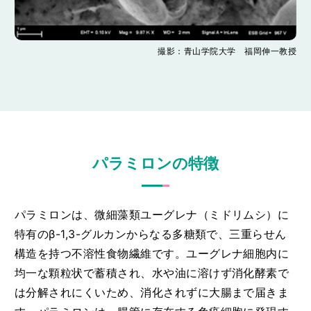
撮影：青山学院大学 福岡伸一教授
パラミロンの特徴
パラミロンは、微細藻類ユーグレナ（ミドリムシ）に
特有のβ-1,3-グルカンからなる多糖類で、三重らせん
構造を持つ不溶性食物繊維です。ユーグレナ細胞内に
均一な顆粒状で蓄積され、水や油に溶けず消化酵素で
は分解されにくいため、消化されずに大腸まで届きま