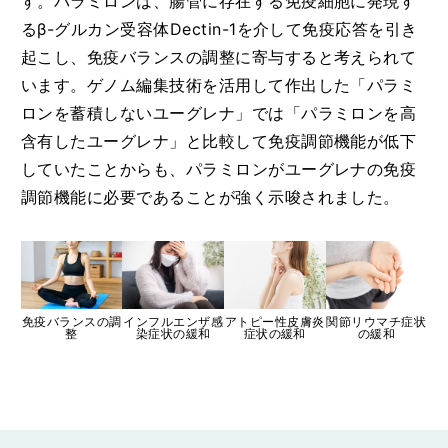
す。パラミロンは、腸管に存在する免疫細胞に発現す
るβ-グルカン受容体Dectin-1を介して免疫応答を引き
起こし、免疫バランスの調整に寄与すると考えられて
います。ゲノム編集技術を活用して作出した「パラミ
ロンを蓄積しないユーグレナ」では「パラミロンを高
含有したユーグレナ」と比較して免疫調節機能が低下
していたことからも、パラミロンがユーグレナの免疫
調節機能に必要であることが強く示唆されました。
免疫バランスの調
インフルエンザ感
アトピー性皮膚炎
関節リウマチ症状
整
染症状の緩和
症状の緩和
の緩和