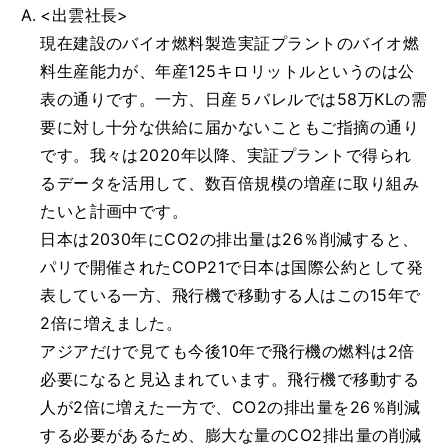
<出雲社長>
現在建設のバイオ燃料製造実証プラントのバイオ燃
料生産能力が、年産125キロリットルというのは公
表の通りです。一方、日産５バレルでは58万KLの需
要に対し十分な供給に届かないこともご指摘の通り
です。我々は2020年以降、実証プラントで得られ
るデータを活用して、数百倍規模の増産に取り組み
たいと計画中です。
日本は2030年にCO2の排出量は26％削減すると、
パリで開催されたCOP21で日本は国際公約として発
表している一方、飛行機で移動する人はこの15年で
2倍に増えました。
アジアだけで見ても今後10年で飛行機の燃料は2倍
必要になると見込まれています。飛行機で移動する
人が2倍に増えた一方で、CO2の排出量を26％削減
する必要があるため、膨大な量のCO2排出量の削減